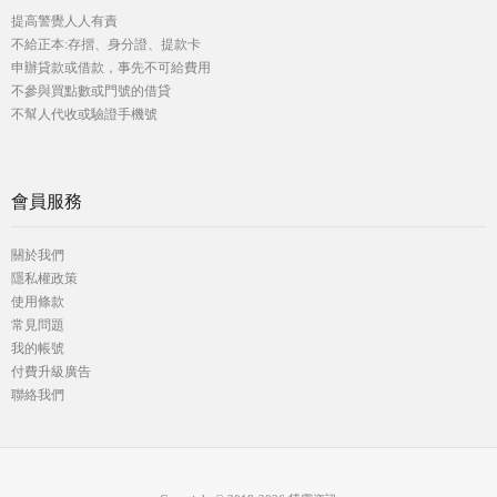
提高警覺人人有責
不給正本:存摺、身分證、提款卡
申辦貸款或借款，事先不可給費用
不參與買點數或門號的借貸
不幫人代收或驗證手機號
會員服務
關於我們
隱私權政策
使用條款
常見問題
我的帳號
付費升級廣告
聯絡我們