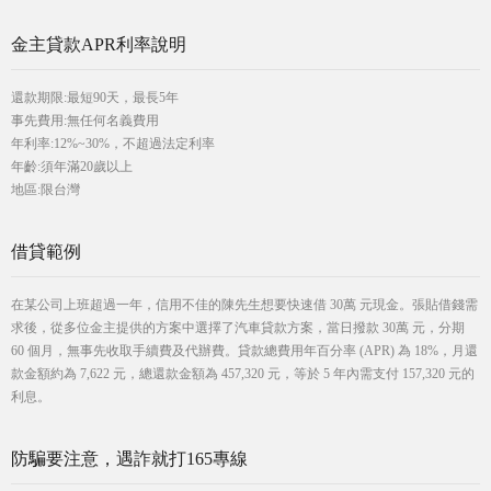
金主貸款APR利率說明
還款期限:最短90天，最長5年
事先費用:無任何名義費用
年利率:12%~30%，不超過法定利率
年齡:須年滿20歲以上
地區:限台灣
借貸範例
在某公司上班超過一年，信用不佳的陳先生想要快速借 30萬 元現金。張貼借錢需
求後，從多位金主提供的方案中選擇了汽車貸款方案，當日撥款 30萬 元，分期
60 個月，無事先收取手續費及代辦費。貸款總費用年百分率 (APR) 為 18%，月還
款金額約為 7,622 元，總還款金額為 457,320 元，等於 5 年內需支付 157,320 元的
利息。
防騙要注意，遇詐就打165專線