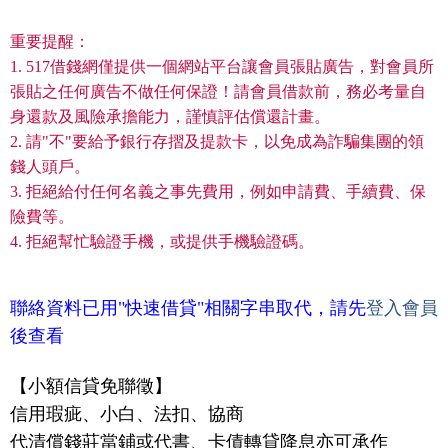
重要提醒：
1. 517借錢網僅提供一個網站平台讓會員張貼廣告，對會員所
張貼之任何廣告不做任何保證！請會員借款前，務必考量自
身還款及風險承擔能力，謹慎評估償還計畫。
2. 請"不"要給予銀行存摺及提款卡，以免成為詐騙集團的領
錢人頭戶。
3. 拒絕給付任何名義之事先費用，例如申請費、手續費、保
險費等。
4. 拒絕幫忙驗證手機，或提供手機驗證碼。
聯絡資料已用"快速借貸"相關字串取代，請先
登入會員
後查看
【小額信貸免聯徵】
信用瑕疵、小白、法扣、協商
代清償錢莊當鋪或代書、卡債轉貸降息亦可承作