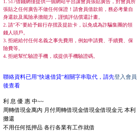
1. 517借錢網僅提供一個網站平台讓會員張貼廣告，對會員所
張貼之任何廣告不做任何保證！請會員借款前，務必考量自
身還款及風險承擔能力，謹慎評估償還計畫。
2. 請"不"要給予銀行存摺及提款卡，以免成為詐騙集團的領
錢人頭戶。
3. 拒絕給付任何名義之事先費用，例如申請費、手續費、保
險費等。
4. 拒絕幫忙驗證手機，或提供手機驗證碼。
聯絡資料已用"快速借貸"相關字串取代，請先
登入會員
後查看
利 息 優 惠 中~~
周轉借現金萬內 月付周轉借現金借現金借現金元 本利
攤還
不用任何抵押品 各行各業有工作就借