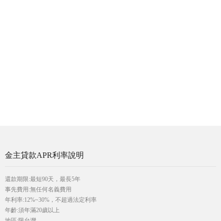
金主貸款APR利率說明
還款期限:最短90天，最長5年
事先費用:無任何名義費用
年利率:12%~30%，不超過法定利率
年齡:須年滿20歲以上
地區:限台灣