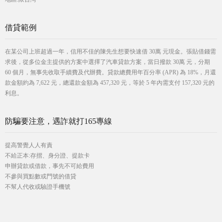
借貸範例
在某公司上班超過一年，信用不佳的陳先生想要快速借 30萬 元現金。張貼借錢需
求後，從多位金主提供的方案中選擇了汽車貸款方案，當日撥款 30萬 元，分期
60 個月，無事先收取手續費及代辦費。貸款總費用年百分率 (APR) 為 18%，月還
款金額約為 7,622 元，總還款金額為 457,320 元，等於 5 年內需支付 157,320 元的
利息。
防騙要注意，遇詐就打165專線
提高警覺人人有責
不給正本:存摺、身分證、提款卡
申辦貸款或借款，事先不可給費用
不參與買點數或門號的借貸
不幫人代收或驗證手機號