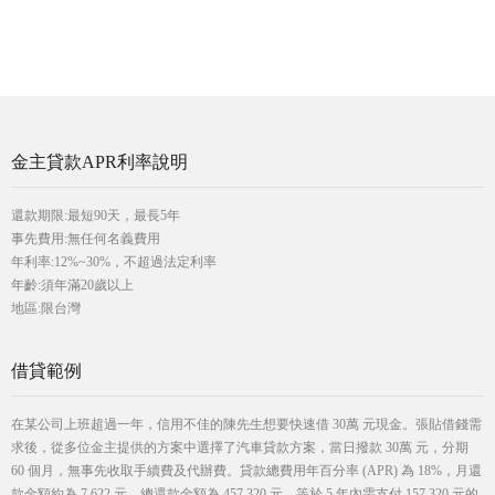
金主貸款APR利率說明
還款期限:最短90天，最長5年
事先費用:無任何名義費用
年利率:12%~30%，不超過法定利率
年齡:須年滿20歲以上
地區:限台灣
借貸範例
在某公司上班超過一年，信用不佳的陳先生想要快速借 30萬 元現金。張貼借錢需
求後，從多位金主提供的方案中選擇了汽車貸款方案，當日撥款 30萬 元，分期
60 個月，無事先收取手續費及代辦費。貸款總費用年百分率 (APR) 為 18%，月還
款金額約為 7,622 元，總還款金額為 457,320 元，等於 5 年內需支付 157,320 元的