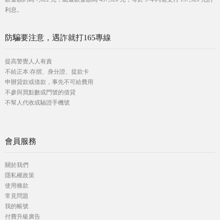
利息。
防騙要注意，遇詐就打165專線
提高警覺人人有責
不給正本:存摺、身分證、提款卡
申辦貸款或借款，事先不可給費用
不參與買點數或門號的借貸
不幫人代收或驗證手機號
會員服務
關於我們
隱私權政策
使用條款
常見問題
我的帳號
付費升級廣告