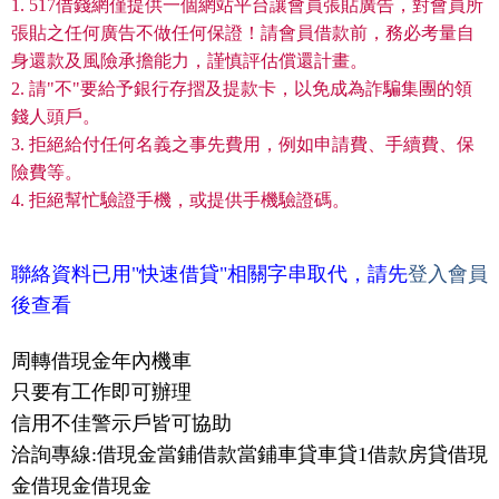
1. 517借錢網僅提供一個網站平台讓會員張貼廣告，對會員所
張貼之任何廣告不做任何保證！請會員借款前，務必考量自
身還款及風險承擔能力，謹慎評估償還計畫。
2. 請"不"要給予銀行存摺及提款卡，以免成為詐騙集團的領
錢人頭戶。
3. 拒絕給付任何名義之事先費用，例如申請費、手續費、保
險費等。
4. 拒絕幫忙驗證手機，或提供手機驗證碼。
聯絡資料已用"快速借貸"相關字串取代，請先
登入會員
後查看
周轉借現金年內機車
只要有工作即可辦理
信用不佳警示戶皆可協助
洽詢專線:借現金當鋪借款當鋪車貸車貸1借款房貸借現
金借現金借現金