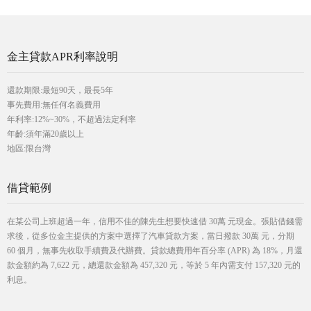
金主貸款APR利率說明
還款期限:最短90天，最長5年
事先費用:無任何名義費用
年利率:12%~30%，不超過法定利率
年齡:須年滿20歲以上
地區:限台灣
借貸範例
在某公司上班超過一年，信用不佳的陳先生想要快速借 30萬 元現金。張貼借錢需
求後，從多位金主提供的方案中選擇了汽車貸款方案，當日撥款 30萬 元，分期
60 個月，無事先收取手續費及代辦費。貸款總費用年百分率 (APR) 為 18%，月還
款金額約為 7,622 元，總還款金額為 457,320 元，等於 5 年內需支付 157,320 元的
利息。