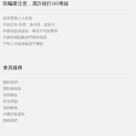
防騙要注意，遇詐就打165專線
提高警覺人人有責
不給正本:存摺、身分證、提款卡
申辦貸款或借款，事先不可給費用
不參與買點數或門號的借貸
不幫人代收或驗證手機號
會員服務
關於我們
隱私權政策
使用條款
常見問題
我的帳號
付費升級廣告
聯絡我們