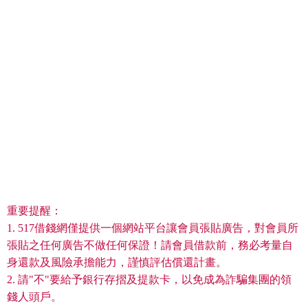
重要提醒：
1. 517借錢網僅提供一個網站平台讓會員張貼廣告，對會員所
張貼之任何廣告不做任何保證！請會員借款前，務必考量自
身還款及風險承擔能力，謹慎評估償還計畫。
2. 請"不"要給予銀行存摺及提款卡，以免成為詐騙集團的領
錢人頭戶。