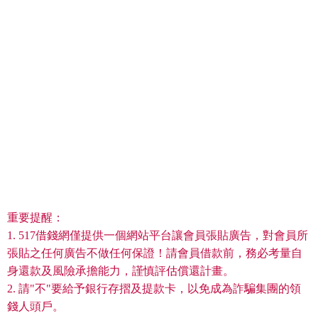
重要提醒：
1. 517借錢網僅提供一個網站平台讓會員張貼廣告，對會員所
張貼之任何廣告不做任何保證！請會員借款前，務必考量自
身還款及風險承擔能力，謹慎評估償還計畫。
2. 請"不"要給予銀行存摺及提款卡，以免成為詐騙集團的領
錢人頭戶。