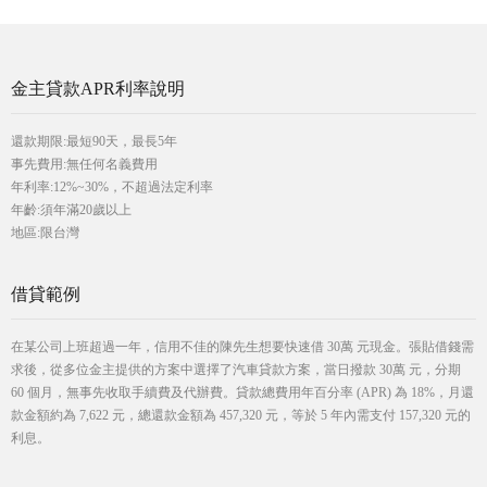
金主貸款APR利率說明
還款期限:最短90天，最長5年
事先費用:無任何名義費用
年利率:12%~30%，不超過法定利率
年齡:須年滿20歲以上
地區:限台灣
借貸範例
在某公司上班超過一年，信用不佳的陳先生想要快速借 30萬 元現金。張貼借錢需
求後，從多位金主提供的方案中選擇了汽車貸款方案，當日撥款 30萬 元，分期
60 個月，無事先收取手續費及代辦費。貸款總費用年百分率 (APR) 為 18%，月還
款金額約為 7,622 元，總還款金額為 457,320 元，等於 5 年內需支付 157,320 元的
利息。