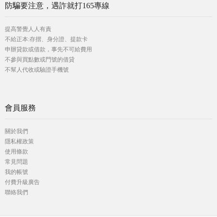
防騙要注意，遇詐就打165專線
提高警覺人人有責
不給正本:存摺、身分證、提款卡
申辦貸款或借款，事先不可給費用
不參與買點數或門號的借貸
不幫人代收或驗證手機號
會員服務
關於我們
隱私權政策
使用條款
常見問題
我的帳號
付費升級廣告
聯絡我們