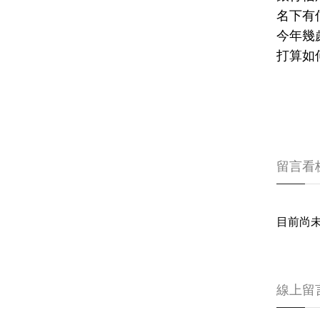
名下有
今年幾
打算如
留言看
目前尚
線上留