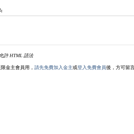
:
允許 HTML 語法
版限金主會員用，
請先免費加入金主
或
登入免費會員
後，方可留