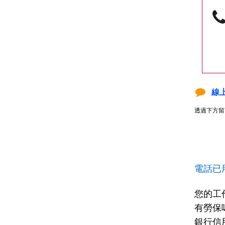
線
透過下方留
電話已
您的工
有勞保
銀行信