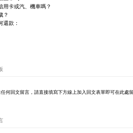
信用卡或汽、機車嗎？
歲？
何還款：
板
未任何回文留言，請直接填寫下方線上加入回文表單即可在此處
言