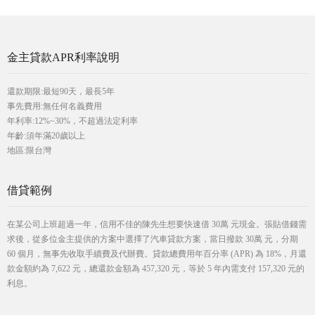
金主貸款APR利率說明
還款期限:最短90天，最長5年
事先費用:無任何名義費用
年利率:12%~30%，不超過法定利率
年齡:須年滿20歲以上
地區:限台灣
借貸範例
在某公司上班超過一年，信用不佳的陳先生想要快速借 30萬 元現金。張貼借錢需
求後，從多位金主提供的方案中選擇了汽車貸款方案，當日撥款 30萬 元，分期
60 個月，無事先收取手續費及代辦費。貸款總費用年百分率 (APR) 為 18%，月還
款金額約為 7,622 元，總還款金額為 457,320 元，等於 5 年內需支付 157,320 元的
利息。