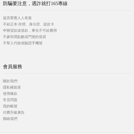
防騙要注意，遇詐就打165專線
提高警覺人人有責
不給正本:存摺、身分證、提款卡
申辦貸款或借款，事先不可給費用
不參與買點數或門號的借貸
不幫人代收或驗證手機號
會員服務
關於我們
隱私權政策
使用條款
常見問題
我的帳號
付費升級廣告
聯絡我們