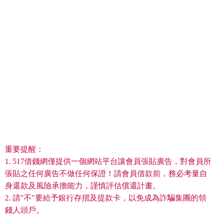
重要提醒：
1. 517借錢網僅提供一個網站平台讓會員張貼廣告，對會員所
張貼之任何廣告不做任何保證！請會員借款前，務必考量自
身還款及風險承擔能力，謹慎評估償還計畫。
2. 請"不"要給予銀行存摺及提款卡，以免成為詐騙集團的領
錢人頭戶。