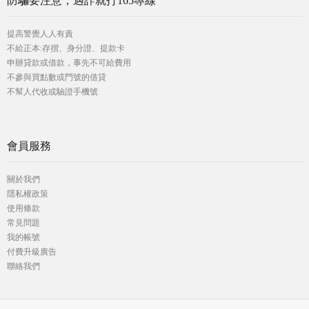
防騙要注意，遇詐就打165專線
提高警覺人人有責
不給正本:存摺、身分證、提款卡
申辦貸款或借款，事先不可給費用
不參與買點數或門號的借貸
不幫人代收或驗證手機號
會員服務
關於我們
隱私權政策
使用條款
常見問題
我的帳號
付費升級廣告
聯絡我們