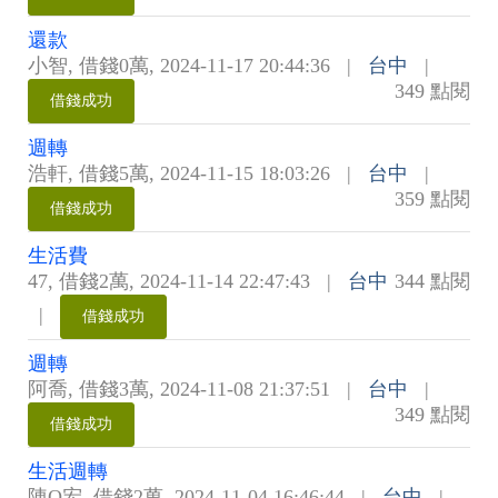
還款
小智
,
借錢0萬
,
2024-11-17 20:44:36
|
台中
|
349 點閱
借錢成功
週轉
浩軒
,
借錢5萬
,
2024-11-15 18:03:26
|
台中
|
359 點閱
借錢成功
生活費
47
,
借錢2萬
,
2024-11-14 22:47:43
|
台中
344 點閱
|
借錢成功
週轉
阿喬
,
借錢3萬
,
2024-11-08 21:37:51
|
台中
|
349 點閱
借錢成功
生活週轉
陳O宏
,
借錢2萬
,
2024-11-04 16:46:44
|
台中
|