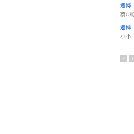
週轉
蔡O
週轉
小小
,
1