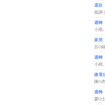
還款
低調 
週轉
小雨
,
家用
呂O
週轉
小樹
,
繳電
陳O
週轉
廖O